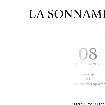
LA SONNAMB
I
08
Dezember 2012
Samstag
19:30 Uhr
in italienischer Sprach
BESETZUNG | 