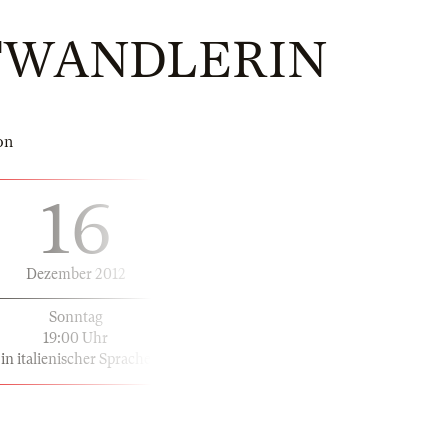
HTWANDLERIN
on
16
Dezember 2012
Sonntag
19:00 Uhr
in italienischer Sprache