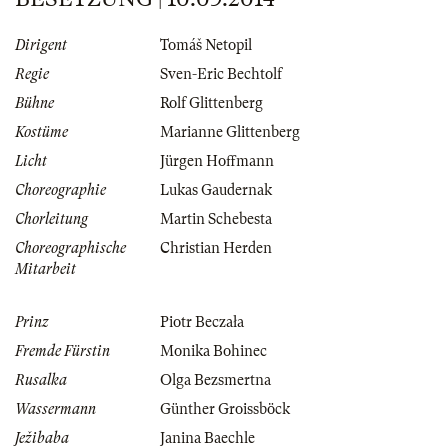
Dirigent
Tomáš Netopil
Regie
Sven-Eric Bechtolf
Bühne
Rolf Glittenberg
Kostüme
Marianne Glittenberg
Licht
Jürgen Hoffmann
Choreographie
Lukas Gaudernak
Chorleitung
Martin Schebesta
Choreographische
Christian Herden
Mitarbeit
Prinz
Piotr Beczała
Fremde Fürstin
Monika Bohinec
Rusalka
Olga Bezsmertna
Wassermann
Günther Groissböck
Ježibaba
Janina Baechle