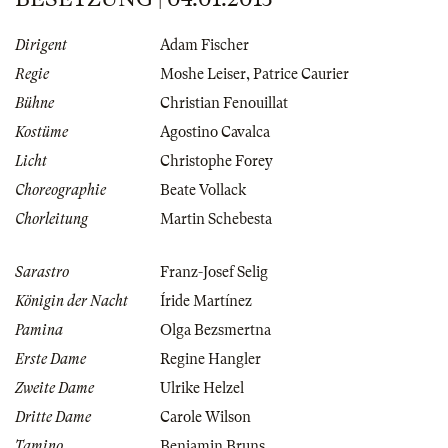
Dirigent
Adam Fischer
Regie
Moshe Leiser
,
Patrice Caurier
Bühne
Christian Fenouillat
Kostüme
Agostino Cavalca
Licht
Christophe Forey
Choreographie
Beate Vollack
Chorleitung
Martin Schebesta
Sarastro
Franz-Josef Selig
Königin der Nacht
Íride Martínez
Pamina
Olga Bezsmertna
Erste Dame
Regine Hangler
Zweite Dame
Ulrike Helzel
Dritte Dame
Carole Wilson
Tamino
Benjamin Bruns