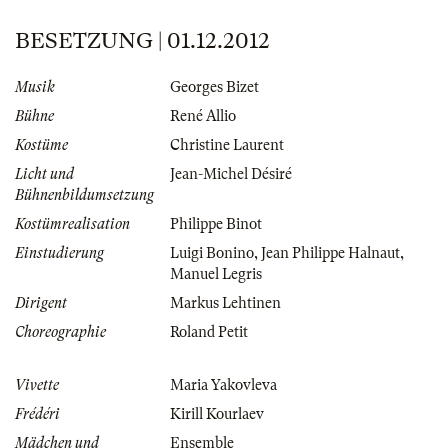
BESETZUNG | 01.12.2012
Musik
Georges Bizet
Bühne
René Allio
Kostüme
Christine Laurent
Licht und
Jean-Michel Désiré
Bühnenbildumsetzung
Kostümrealisation
Philippe Binot
Einstudierung
Luigi Bonino
,
Jean Philippe Halnaut
,
Manuel Legris
Dirigent
Markus Lehtinen
Choreographie
Roland Petit
Vivette
Maria Yakovleva
Frédéri
Kirill Kourlaev
Mädchen und
Ensemble