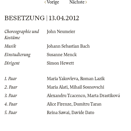
Vorige
Nächste
BESETZUNG | 13.04.2012
Choreographie und
John Neumeier
Kostüme
Musik
Johann Sebastian Bach
Einstudierung
Susanne Menck
Dirigent
Simon Hewett
1. Paar
Maria Yakovleva
,
Roman Lazik
2. Paar
Maria Alati
,
Mihail Sosnovschi
3. Paar
Alexandru Tcacenco
,
Marta Drastiková
4. Paar
Alice Firenze
,
Dumitru Taran
5. Paar
Reina Sawai
,
Davide Dato