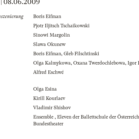
 08.06.2009
nszenierung
Boris Eifman
Pjotr Iljitsch Tschaikowski
Sinowi Margolin
Slawa Okunew
Boris Eifman
,
Gleb Filschtinski
Olga Kalmykowa
,
Oxana Twerdochlebowa
,
Igor
Alfred Eschwé
Olga Esina
Kirill Kourlaev
Vladimir Shishov
Ensemble
,
Eleven der Ballettschule der Österreic
Bundestheater