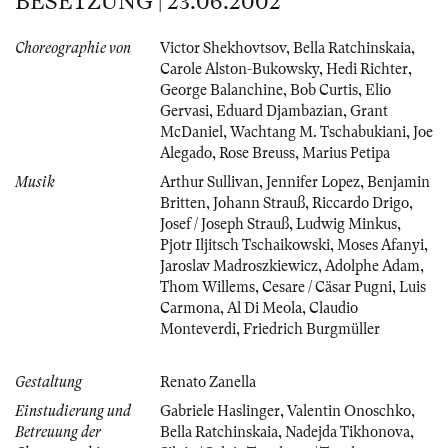
BESETZUNG | 23.06.2002
Choreographie von
Victor Shekhovtsov
,
Bella Ratchinskaia
,
Carole Alston-Bukowsky
,
Hedi Richter
,
George Balanchine
,
Bob Curtis
,
Elio
Gervasi
,
Eduard Djambazian
,
Grant
McDaniel
,
Wachtang M. Tschabukiani
,
Joe
Alegado
,
Rose Breuss
,
Marius Petipa
Musik
Arthur Sullivan
,
Jennifer Lopez
,
Benjamin
Britten
,
Johann Strauß
,
Riccardo Drigo
,
Josef / Joseph Strauß
,
Ludwig Minkus
,
Pjotr Iljitsch Tschaikowski
,
Moses Afanyi
,
Jaroslav Madroszkiewicz
,
Adolphe Adam
,
Thom Willems
,
Cesare / Cäsar Pugni
,
Luis
Carmona
,
Al Di Meola
,
Claudio
Monteverdi
,
Friedrich Burgmüller
Gestaltung
Renato Zanella
Einstudierung und
Gabriele Haslinger
,
Valentin Onoschko
,
Betreuung der
Bella Ratchinskaia
,
Nadejda Tikhonova
,