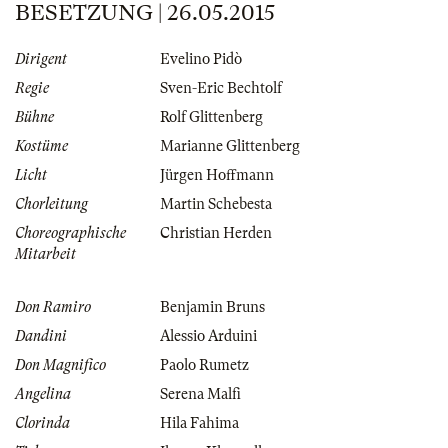
BESETZUNG | 26.05.2015
Dirigent
Evelino Pidò
Regie
Sven-Eric Bechtolf
Bühne
Rolf Glittenberg
Kostüme
Marianne Glittenberg
Licht
Jürgen Hoffmann
Chorleitung
Martin Schebesta
Choreographische
Christian Herden
Mitarbeit
Don Ramiro
Benjamin Bruns
Dandini
Alessio Arduini
Don Magnifico
Paolo Rumetz
Angelina
Serena Malfi
Clorinda
Hila Fahima