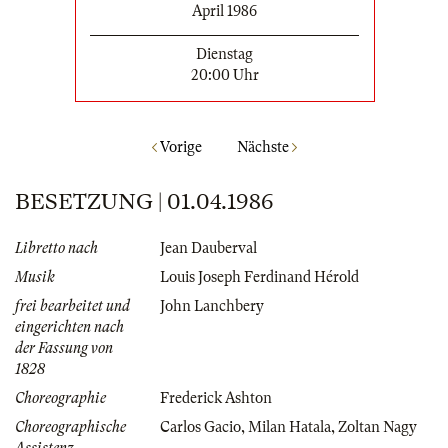
April 1986
Dienstag
20:00 Uhr
Vorige
Nächste
BESETZUNG | 01.04.1986
Libretto nach
Jean Dauberval
Musik
Louis Joseph Ferdinand Hérold
frei bearbeitet und
John Lanchbery
eingerichten nach
der Fassung von
1828
Choreographie
Frederick Ashton
Choreographische
Carlos Gacio
,
Milan Hatala
,
Zoltan Nagy
Assistenz