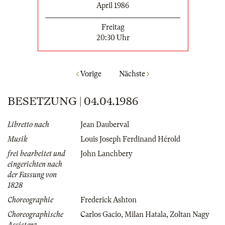
April 1986
Freitag
20:30 Uhr
Vorige
Nächste
BESETZUNG | 04.04.1986
Libretto nach
Jean Dauberval
Musik
Louis Joseph Ferdinand Hérold
frei bearbeitet und
John Lanchbery
eingerichten nach
der Fassung von
1828
Choreographie
Frederick Ashton
Choreographische
Carlos Gacio
,
Milan Hatala
,
Zoltan Nagy
Assistenz