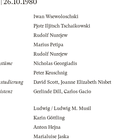
 26.10.1980
Iwan Wsewoloschski
Pjotr Iljitsch Tschaikowski
Rudolf Nurejew
Marius Petipa
Rudolf Nurejew
ostüme
Nicholas Georgiadis
Peter Keuschnig
nstudierung
David Scott
,
Joanne Elizabeth Nisbet
istenz
Gerlinde Dill
,
Carlos Gacio
Ludwig / Ludwig M. Musil
Karin Göttling
Anton Hejna
Marialuise Jaska