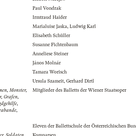
Paul Vondrak
Irmtraud Haider
Marialuise Jaska
,
Ludwig Karl
Elisabeth Schüller
Susanne Fichtenbaum
Anneliese Steiner
János Molnár
Tamara Worisch
Ursula Szameit
,
Gerhard Dirtl
men, Monster,
Mitglieder des Balletts der Wiener Staatsoper
r, Grafen,
gdgehilfe,
rabande,
Eleven der Ballettschule der Österreichischen Bun
er, Soldaten,
Komparsen