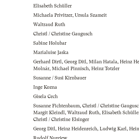
Elisabeth Schüller
Michaela Privitzer
,
Ursula Szameit
Waltraud Ruth
Christl / Christine Gaugusch
Sabine Holubar
Marialuise Jaska
Gerhard Dirtl
,
Georg Ditl
,
Milan Hatala
,
Heinz He
Molnár
,
Michael Pinnisch
,
Heinz Totzler
Susanne / Susi Kirnbauer
Inge Kozna
Gisela Cech
Susanne Fichtenbaum
,
Christl / Christine Gaugus
Margit Kleindl
,
Waltraud Ruth
,
Elisabeth Schülle
Christl / Christine Elsinger
Georg Ditl
,
Heinz Heidenreich
,
Ludwig Karl
,
Hein
Rudolf Nurejew