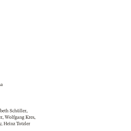
na
abeth Schüller
,
r
,
Wolfgang Kres
,
y
,
Heinz Totzler