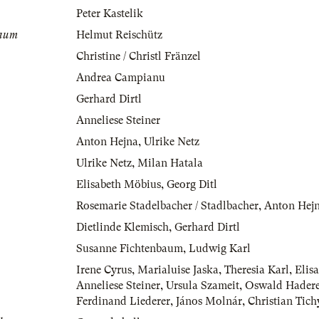
Peter Kastelik
baum
Helmut Reischütz
Christine / Christl Fränzel
Andrea Campianu
Gerhard Dirtl
Anneliese Steiner
Anton Hejna
,
Ulrike Netz
Ulrike Netz
,
Milan Hatala
Elisabeth Möbius
,
Georg Ditl
Rosemarie Stadelbacher / Stadlbacher
,
Anton Hej
Dietlinde Klemisch
,
Gerhard Dirtl
Susanne Fichtenbaum
,
Ludwig Karl
Irene Cyrus
,
Marialuise Jaska
,
Theresia Karl
,
Elis
Anneliese Steiner
,
Ursula Szameit
,
Oswald Hadere
Ferdinand Liederer
,
János Molnár
,
Christian Tich