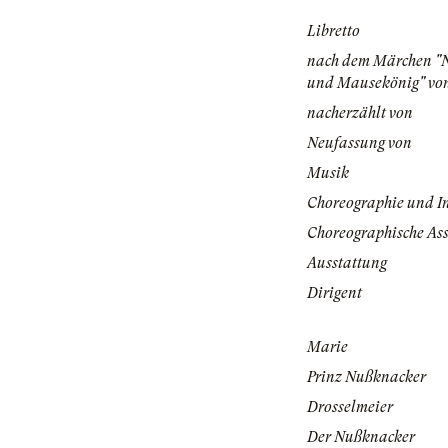
Libretto
nach dem Märchen "
und Mausekönig" vo
nacherzählt von
Neufassung von
Musik
Choreographie und I
Choreographische Ass
Ausstattung
Dirigent
Marie
Prinz Nußknacker
Drosselmeier
Der Nußknacker