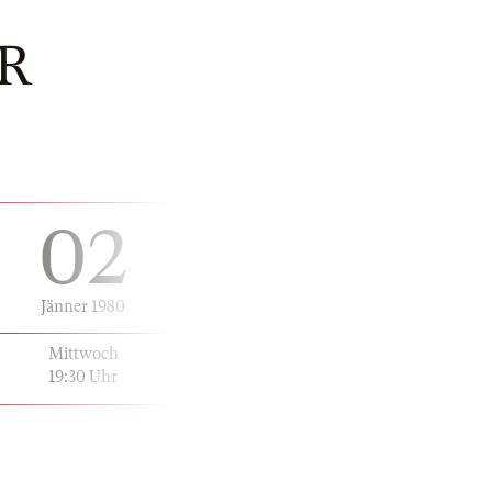
R
02
Jänner 1980
Mittwoch
19:30 Uhr