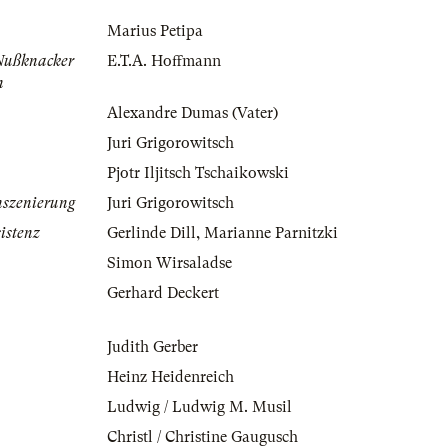
Marius Petipa
Nußknacker
E.T.A. Hoffmann
n
Alexandre Dumas (Vater)
Juri Grigorowitsch
Pjotr Iljitsch Tschaikowski
nszenierung
Juri Grigorowitsch
istenz
Gerlinde Dill
,
Marianne Parnitzki
Simon Wirsaladse
Gerhard Deckert
Judith Gerber
Heinz Heidenreich
Ludwig / Ludwig M. Musil
Christl / Christine Gaugusch