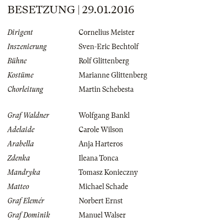
BESETZUNG | 29.01.2016
Dirigent
Cornelius Meister
Inszenierung
Sven-Eric Bechtolf
Bühne
Rolf Glittenberg
Kostüme
Marianne Glittenberg
Chorleitung
Martin Schebesta
Graf Waldner
Wolfgang Bankl
Adelaide
Carole Wilson
Arabella
Anja Harteros
Zdenka
Ileana Tonca
Mandryka
Tomasz Konieczny
Matteo
Michael Schade
Graf Elemér
Norbert Ernst
Graf Dominik
Manuel Walser