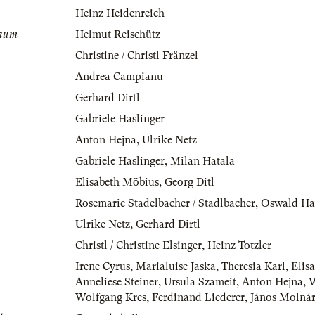
Heinz Heidenreich
baum
Helmut Reischütz
Christine / Christl Fränzel
Andrea Campianu
Gerhard Dirtl
Gabriele Haslinger
Anton Hejna
,
Ulrike Netz
Gabriele Haslinger
,
Milan Hatala
Elisabeth Möbius
,
Georg Ditl
Rosemarie Stadelbacher / Stadlbacher
,
Oswald Ha
Ulrike Netz
,
Gerhard Dirtl
Christl / Christine Elsinger
,
Heinz Totzler
Irene Cyrus
,
Marialuise Jaska
,
Theresia Karl
,
Elis
Anneliese Steiner
,
Ursula Szameit
,
Anton Hejna
,
W
Wolfgang Kres
,
Ferdinand Liederer
,
János Molná