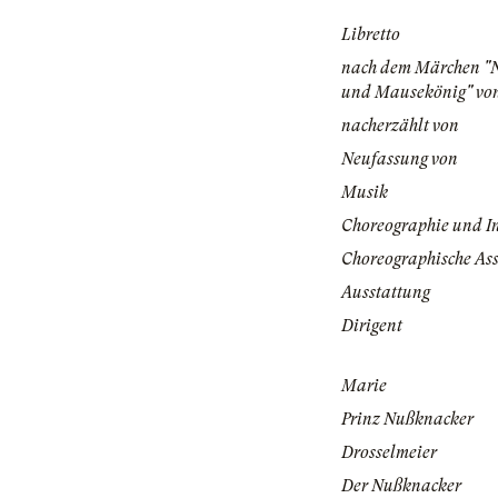
Libretto
nach dem Märchen "
und Mausekönig" vo
nacherzählt von
Neufassung von
Musik
Choreographie und I
Choreographische Ass
Ausstattung
Dirigent
Marie
Prinz Nußknacker
Drosselmeier
Der Nußknacker