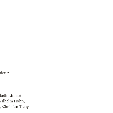
derer
abeth Linhart
,
ilhelm Hohn
,
r
,
Christian Tichy