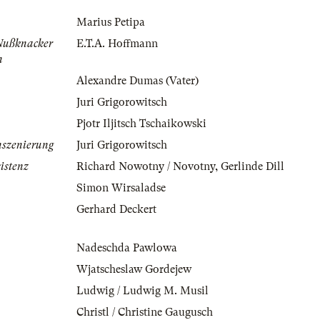
Marius Petipa
Nußknacker
E.T.A. Hoffmann
n
Alexandre Dumas (Vater)
Juri Grigorowitsch
Pjotr Iljitsch Tschaikowski
nszenierung
Juri Grigorowitsch
istenz
Richard Nowotny / Novotny
,
Gerlinde Dill
Simon Wirsaladse
Gerhard Deckert
Nadeschda Pawlowa
Wjatscheslaw Gordejew
Ludwig / Ludwig M. Musil
Christl / Christine Gaugusch