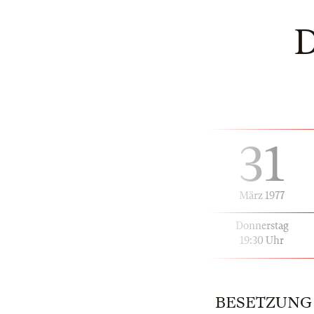
31
März 1977
Donnerstag
19:30 Uhr
BESETZUNG | 