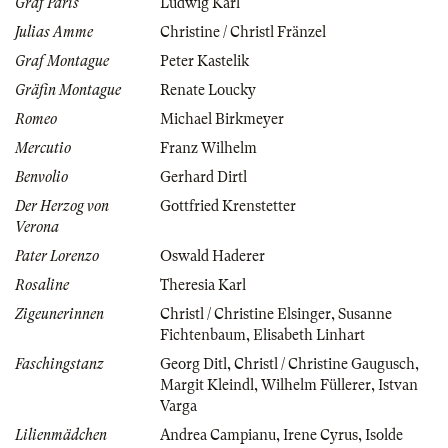
Graf Paris
Ludwig Karl
Julias Amme
Christine / Christl Fränzel
Graf Montague
Peter Kastelik
Gräfin Montague
Renate Loucky
Romeo
Michael Birkmeyer
Mercutio
Franz Wilhelm
Benvolio
Gerhard Dirtl
Der Herzog von
Gottfried Krenstetter
Verona
Pater Lorenzo
Oswald Haderer
Rosaline
Theresia Karl
Zigeunerinnen
Christl / Christine Elsinger
,
Susanne
Fichtenbaum
,
Elisabeth Linhart
Faschingstanz
Georg Ditl
,
Christl / Christine Gaugusch
,
Margit Kleindl
,
Wilhelm Füllerer
,
Istvan
Varga
Lilienmädchen
Andrea Campianu
,
Irene Cyrus
,
Isolde