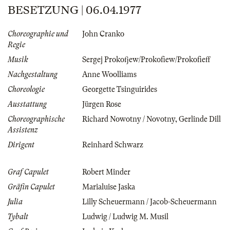
BESETZUNG | 06.04.1977
Choreographie und
John Cranko
Regie
Musik
Sergej Prokofjew/Prokofiew/Prokofieff
Nachgestaltung
Anne Woolliams
Choreologie
Georgette Tsinguirides
Ausstattung
Jürgen Rose
Choreographische
Richard Nowotny / Novotny
,
Gerlinde Dill
Assistenz
Dirigent
Reinhard Schwarz
Graf Capulet
Robert Minder
Gräfin Capulet
Marialuise Jaska
Julia
Lilly Scheuermann / Jacob-Scheuermann
Tybalt
Ludwig / Ludwig M. Musil