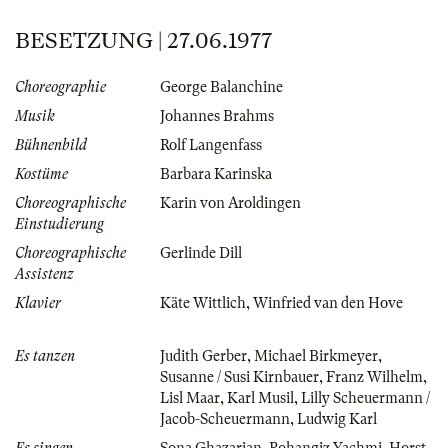
BESETZUNG | 27.06.1977
Choreographie
George Balanchine
Musik
Johannes Brahms
Bühnenbild
Rolf Langenfass
Kostüme
Barbara Karinska
Choreographische
Karin von Aroldingen
Einstudierung
Choreographische
Gerlinde Dill
Assistenz
Klavier
Käte Wittlich
,
Winfried van den Hove
Es tanzen
Judith Gerber
,
Michael Birkmeyer
,
Susanne / Susi Kirnbauer
,
Franz Wilhelm
,
Lisl Maar
,
Karl Musil
,
Lilly Scheuermann /
Jacob-Scheuermann
,
Ludwig Karl
Es singen
Sona Ghazarian
,
Rohangiz Yachmi
,
Horst