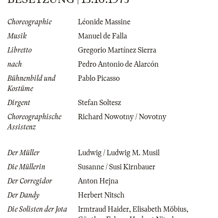
Choreographie
Léonide Massine
Musik
Manuel de Falla
Libretto
Gregorio Martínez Sierra
nach
Pedro Antonio de Alarcón
Bühnenbild und
Pablo Picasso
Kostüme
Dirgent
Stefan Soltesz
Choreographische
Richard Nowotny / Novotny
Assistenz
Der Müller
Ludwig / Ludwig M. Musil
Die Müllerin
Susanne / Susi Kirnbauer
Der Corregidor
Anton Hejna
Der Dandy
Herbert Nitsch
Die Solisten der Jota
Irmtraud Haider
,
Elisabeth Möbius
,