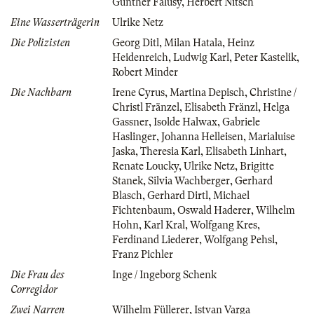
Günther Falusy
,
Herbert Nitsch
Eine Wasserträgerin
Ulrike Netz
Die Polizisten
Georg Ditl
,
Milan Hatala
,
Heinz
Heidenreich
,
Ludwig Karl
,
Peter Kastelik
,
Robert Minder
Die Nachbarn
Irene Cyrus
,
Martina Depisch
,
Christine /
Christl Fränzel
,
Elisabeth Fränzl
,
Helga
Gassner
,
Isolde Halwax
,
Gabriele
Haslinger
,
Johanna Helleisen
,
Marialuise
Jaska
,
Theresia Karl
,
Elisabeth Linhart
,
Renate Loucky
,
Ulrike Netz
,
Brigitte
Stanek
,
Silvia Wachberger
,
Gerhard
Blasch
,
Gerhard Dirtl
,
Michael
Fichtenbaum
,
Oswald Haderer
,
Wilhelm
Hohn
,
Karl Kral
,
Wolfgang Kres
,
Ferdinand Liederer
,
Wolfgang Pehsl
,
Franz Pichler
Die Frau des
Inge / Ingeborg Schenk
Corregidor
Zwei Narren
Wilhelm Füllerer
,
Istvan Varga