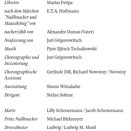
Libretto
Marius Petipa
nach dem Märchen
E.T.A. Hoffmann
"Nußknacker und
Mausekönig" von
nacherzählt von
Alexandre Dumas (Vater)
Neufassung von
Juri Grigorowitsch
Musik
Pjotr Iljitsch Tschaikowski
Choreographie und
Juri Grigorowitsch
Inszenierung
Choreographische
Gerlinde Dill
,
Richard Nowotny / Novotny
Assistenz
Ausstattung
Simon Wirsaladse
Dirigent
Stefan Soltesz
Marie
Lilly Scheuermann / Jacob-Scheuermann
Prinz Nußknacker
Michael Birkmeyer
Drosselmeier
Ludwig / Ludwig M. Musil