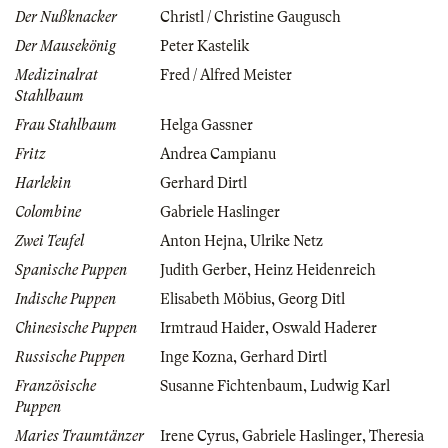
Der Nußknacker
Christl / Christine Gaugusch
Der Mausekönig
Peter Kastelik
Medizinalrat
Fred / Alfred Meister
Stahlbaum
Frau Stahlbaum
Helga Gassner
Fritz
Andrea Campianu
Harlekin
Gerhard Dirtl
Colombine
Gabriele Haslinger
Zwei Teufel
Anton Hejna
,
Ulrike Netz
Spanische Puppen
Judith Gerber
,
Heinz Heidenreich
Indische Puppen
Elisabeth Möbius
,
Georg Ditl
Chinesische Puppen
Irmtraud Haider
,
Oswald Haderer
Russische Puppen
Inge Kozna
,
Gerhard Dirtl
Französische
Susanne Fichtenbaum
,
Ludwig Karl
Puppen
Maries Traumtänzer
Irene Cyrus
,
Gabriele Haslinger
,
Theresia