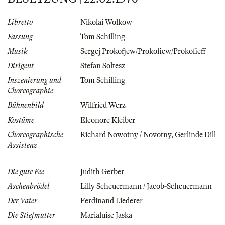
Libretto
Nikolai Wolkow
Fassung
Tom Schilling
Musik
Sergej Prokofjew/Prokofiew/Prokofieff
Dirigent
Stefan Soltesz
Inszenierung und
Tom Schilling
Choreographie
Bühnenbild
Wilfried Werz
Kostüme
Eleonore Kleiber
Choreographische
Richard Nowotny / Novotny
,
Gerlinde Dill
Assistenz
Die gute Fee
Judith Gerber
Aschenbrödel
Lilly Scheuermann / Jacob-Scheuermann
Der Vater
Ferdinand Liederer
Die Stiefmutter
Marialuise Jaska