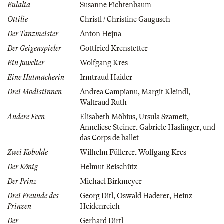
Eulalia
Susanne Fichtenbaum
Ottilie
Christl / Christine Gaugusch
Der Tanzmeister
Anton Hejna
Der Geigenspieler
Gottfried Krenstetter
Ein Juwelier
Wolfgang Kres
Eine Hutmacherin
Irmtraud Haider
Drei Modistinnen
Andrea Campianu
,
Margit Kleindl
,
Waltraud Ruth
Andere Feen
Elisabeth Möbius
,
Ursula Szameit
,
Anneliese Steiner
,
Gabriele Haslinger
,
und
das Corps de ballet
Zwei Kobolde
Wilhelm Füllerer
,
Wolfgang Kres
Der König
Helmut Reischütz
Der Prinz
Michael Birkmeyer
Drei Freunde des
Georg Ditl
,
Oswald Haderer
,
Heinz
Prinzen
Heidenreich
Der
Gerhard Dirtl