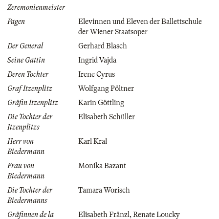
Zeremonienmeister
Pagen
Elevinnen und Eleven der Ballettschule
der Wiener Staatsoper
Der General
Gerhard Blasch
Seine Gattin
Ingrid Vajda
Deren Tochter
Irene Cyrus
Graf Itzenplitz
Wolfgang Pöltner
Gräfin Itzenplitz
Karin Göttling
Die Tochter der
Elisabeth Schüller
Itzenplitzs
Herr von
Karl Kral
Biedermann
Frau von
Monika Bazant
Biedermann
Die Tochter der
Tamara Worisch
Biedermanns
Gräfinnen de la
Elisabeth Fränzl
,
Renate Loucky