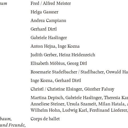
baum
Fred / Alfred Meister
Helga Gassner
Andrea Campianu
Gerhard Dirtl
Gabriele Haslinger
Anton Hejna
,
Inge Kozna
Judith Gerber
,
Heinz Heidenreich
Elisabeth Möbius
,
Georg Ditl
Rosemarie Stadelbacher / Stadlbacher
,
Oswald Ha
Inge Kozna
,
Gerhard Dirtl
Christl / Christine Elsinger
,
Günther Falusy
Martina Depisch
,
Gabriele Haslinger
,
Theresia Kar
Anneliese Steiner
,
Ursula Szameit
,
Milan Hatala
,
Wilhelm Hohn
,
Ludwig Karl
,
Ferdinand Liederer
lbaum,
Corps de ballet
 und Freunde,