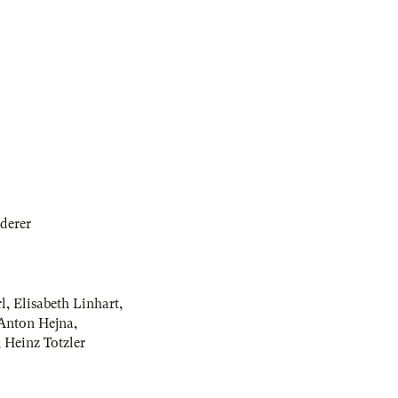
derer
l
,
Elisabeth Linhart
,
Anton Hejna
,
,
Heinz Totzler