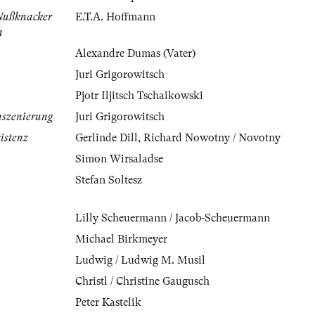
Nußknacker
E.T.A. Hoffmann
n
Alexandre Dumas (Vater)
Juri Grigorowitsch
Pjotr Iljitsch Tschaikowski
nszenierung
Juri Grigorowitsch
istenz
Gerlinde Dill
,
Richard Nowotny / Novotny
Simon Wirsaladse
Stefan Soltesz
Lilly Scheuermann / Jacob-Scheuermann
Michael Birkmeyer
Ludwig / Ludwig M. Musil
Christl / Christine Gaugusch
Peter Kastelik