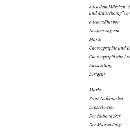
nach dem Märchen "
und Mausekönig" vo
nacherzählt von
Neufassung von
Musik
Choreographie und I
Choreographische Ass
Ausstattung
Dirigent
Marie
Prinz Nußknacker
Drosselmeier
Der Nußknacker
Der Mausekönig