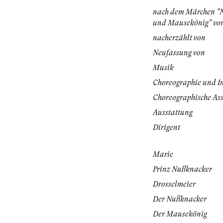
nach dem Märchen "
und Mausekönig" vo
nacherzählt von
Neufassung von
Musik
Choreographie und I
Choreographische Ass
Ausstattung
Dirigent
Marie
Prinz Nußknacker
Drosselmeier
Der Nußknacker
Der Mausekönig