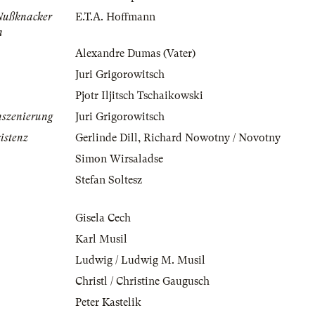
Nußknacker
E.T.A. Hoffmann
n
Alexandre Dumas (Vater)
Juri Grigorowitsch
Pjotr Iljitsch Tschaikowski
nszenierung
Juri Grigorowitsch
istenz
Gerlinde Dill
,
Richard Nowotny / Novotny
Simon Wirsaladse
Stefan Soltesz
Gisela Cech
Karl Musil
Ludwig / Ludwig M. Musil
Christl / Christine Gaugusch
Peter Kastelik