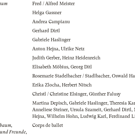
baum
Fred / Alfred Meister
Helga Gassner
Andrea Campianu
Gerhard Dirtl
Gabriele Haslinger
Anton Hejna
,
Ulrike Netz
Judith Gerber
,
Heinz Heidenreich
Elisabeth Möbius
,
Georg Ditl
Rosemarie Stadelbacher / Stadlbacher
,
Oswald Ha
Erika Zlocha
,
Herbert Nitsch
Christl / Christine Elsinger
,
Günther Falusy
Martina Depisch
,
Gabriele Haslinger
,
Theresia Kar
Anneliese Steiner
,
Ursula Szameit
,
Gerhard Dirtl
,
Hejna
,
Wilhelm Hohn
,
Ludwig Karl
,
Ferdinand L
lbaum,
Corps de ballet
 und Freunde,