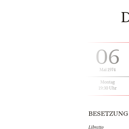
06
Mai 1974
Montag
19:30 Uhr
BESETZUNG |
Libretto