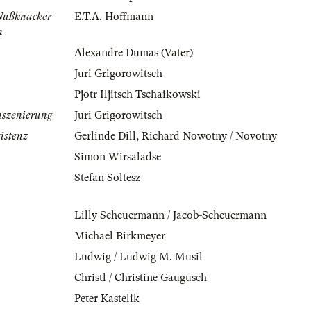
Nußknacker
E.T.A. Hoffmann
n
Alexandre Dumas (Vater)
Juri Grigorowitsch
Pjotr Iljitsch Tschaikowski
nszenierung
Juri Grigorowitsch
istenz
Gerlinde Dill
,
Richard Nowotny / Novotny
Simon Wirsaladse
Stefan Soltesz
Lilly Scheuermann / Jacob-Scheuermann
Michael Birkmeyer
Ludwig / Ludwig M. Musil
Christl / Christine Gaugusch
Peter Kastelik