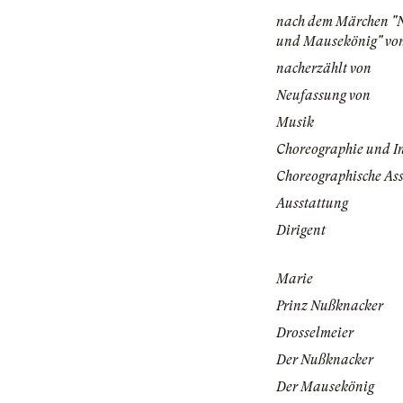
nach dem Märchen "
und Mausekönig" vo
nacherzählt von
Neufassung von
Musik
Choreographie und I
Choreographische Ass
Ausstattung
Dirigent
Marie
Prinz Nußknacker
Drosselmeier
Der Nußknacker
Der Mausekönig