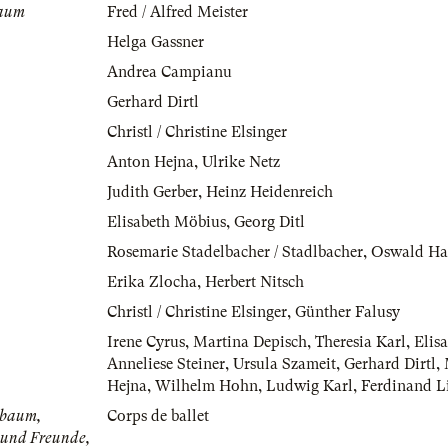
baum
Fred / Alfred Meister
Helga Gassner
Andrea Campianu
Gerhard Dirtl
Christl / Christine Elsinger
Anton Hejna
,
Ulrike Netz
Judith Gerber
,
Heinz Heidenreich
Elisabeth Möbius
,
Georg Ditl
Rosemarie Stadelbacher / Stadlbacher
,
Oswald Ha
Erika Zlocha
,
Herbert Nitsch
Christl / Christine Elsinger
,
Günther Falusy
Irene Cyrus
,
Martina Depisch
,
Theresia Karl
,
Elis
Anneliese Steiner
,
Ursula Szameit
,
Gerhard Dirtl
,
Hejna
,
Wilhelm Hohn
,
Ludwig Karl
,
Ferdinand L
lbaum,
Corps de ballet
 und Freunde,