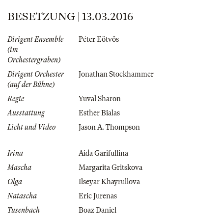
BESETZUNG | 13.03.2016
Dirigent Ensemble
Péter Eötvös
(im
Orchestergraben)
Dirigent Orchester
Jonathan Stockhammer
(auf der Bühne)
Regie
Yuval Sharon
Ausstattung
Esther Bialas
Licht und Video
Jason A. Thompson
Irina
Aida Garifullina
Mascha
Margarita Gritskova
Olga
Ilseyar Khayrullova
Natascha
Eric Jurenas
Tusenbach
Boaz Daniel