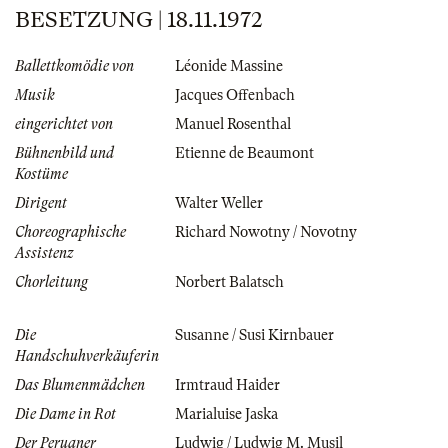
BESETZUNG | 18.11.1972
Ballettkomödie von
Léonide Massine
Musik
Jacques Offenbach
eingerichtet von
Manuel Rosenthal
Bühnenbild und
Etienne de Beaumont
Kostüme
Dirigent
Walter Weller
Choreographische
Richard Nowotny / Novotny
Assistenz
Chorleitung
Norbert Balatsch
Die
Susanne / Susi Kirnbauer
Handschuhverkäuferin
Das Blumenmädchen
Irmtraud Haider
Die Dame in Rot
Marialuise Jaska
Der Peruaner
Ludwig / Ludwig M. Musil