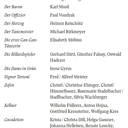
Der Baron
Karl Musil
Der Offizier
Paul Vondrak
Der Herzog
Helmut Reischütz
Der Tanzmeister
Michael Birkmeyer
Die erste Can-Can-
Elisabeth Möbius
Tänzerin
Die Billardspieler
Gerhard Dirtl
,
Günther Falusy
,
Oswald
Haderer
Die Dame in Grün
Irene Cyrus
Signor Tortoni
Fred / Alfred Meister
Zofen
Christl / Christine Elsinger
,
Christl
Himmelbauer
,
Rosemarie Stadelbacher /
Stadlbacher
,
Silvia Wachberger
Kellner
Wilhelm Füllerer
,
Anton Hejna
,
Gottfried Krenstetter
,
Wolfgang Kres
Cocodetten
Krista / Christa Dill
,
Helga Gassner
,
Johanna Helleisen
,
Renate Loucky
,