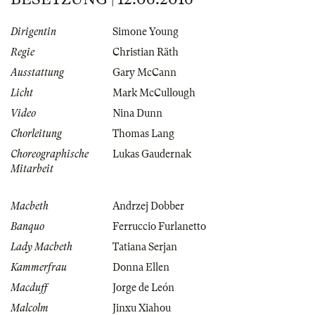
Dirigentin
Simone Young
Regie
Christian Räth
Ausstattung
Gary McCann
Licht
Mark McCullough
Video
Nina Dunn
Chorleitung
Thomas Lang
Choreographische
Lukas Gaudernak
Mitarbeit
Macbeth
Andrzej Dobber
Banquo
Ferruccio Furlanetto
Lady Macbeth
Tatiana Serjan
Kammerfrau
Donna Ellen
Macduff
Jorge de León
Malcolm
Jinxu Xiahou