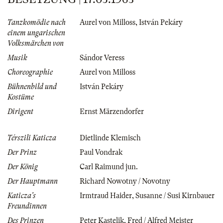
Tanzkomödie nach
Aurel von Milloss
,
István Pekáry
einem ungarischen
Volksmärchen von
Musik
Sándor Veress
Choreographie
Aurel von Milloss
Bühnenbild und
István Pekáry
Kostüme
Dirigent
Ernst Märzendorfer
Térszili Katicza
Dietlinde Klemisch
Der Prinz
Paul Vondrak
Der König
Carl Raimund jun.
Der Hauptmann
Richard Nowotny / Novotny
Katicza's
Irmtraud Haider
,
Susanne / Susi Kirnbauer
Freundinnen
Des Prinzen
Peter Kastelik
,
Fred / Alfred Meister