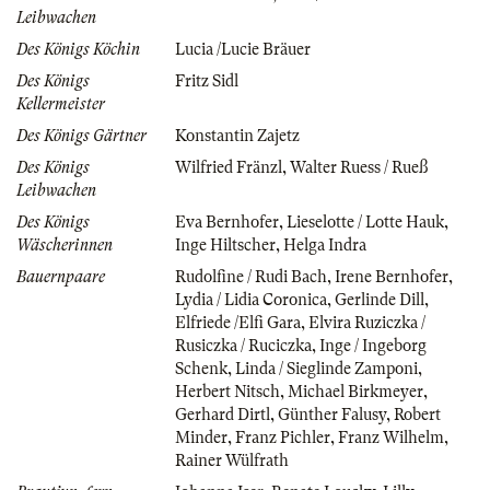
Leibwachen
Des Königs Köchin
Lucia /Lucie Bräuer
Des Königs
Fritz Sidl
Kellermeister
Des Königs Gärtner
Konstantin Zajetz
Des Königs
Wilfried Fränzl
,
Walter Ruess / Rueß
Leibwachen
Des Königs
Eva Bernhofer
,
Lieselotte / Lotte Hauk
,
Wäscherinnen
Inge Hiltscher
,
Helga Indra
Bauernpaare
Rudolfine / Rudi Bach
,
Irene Bernhofer
,
Lydia / Lidia Coronica
,
Gerlinde Dill
,
Elfriede /Elfi Gara
,
Elvira Ruziczka /
Rusiczka / Ruciczka
,
Inge / Ingeborg
Schenk
,
Linda / Sieglinde Zamponi
,
Herbert Nitsch
,
Michael Birkmeyer
,
Gerhard Dirtl
,
Günther Falusy
,
Robert
Minder
,
Franz Pichler
,
Franz Wilhelm
,
Rainer Wülfrath