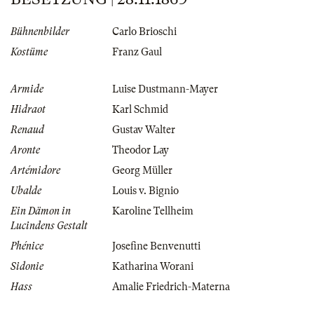
Bühnenbilder
Carlo Brioschi
Kostüme
Franz Gaul
Armide
Luise Dustmann-Mayer
Hidraot
Karl Schmid
Renaud
Gustav Walter
Aronte
Theodor Lay
Artémidore
Georg Müller
Ubalde
Louis v. Bignio
Ein Dämon in
Karoline Tellheim
Lucindens Gestalt
Phénice
Josefine Benvenutti
Sidonie
Katharina Worani
Hass
Amalie Friedrich-Materna