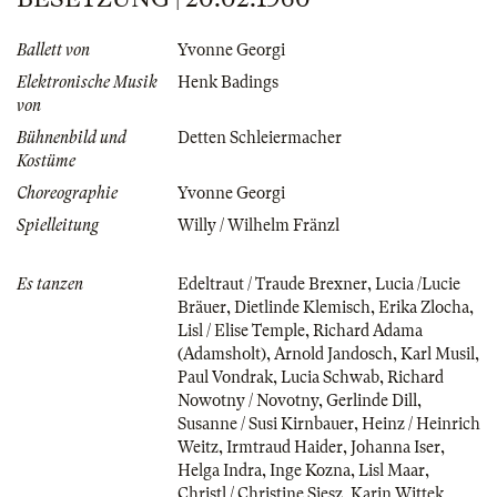
Ballett von
Yvonne Georgi
Elektronische Musik
Henk Badings
von
Bühnenbild und
Detten Schleiermacher
Kostüme
Choreographie
Yvonne Georgi
Spielleitung
Willy / Wilhelm Fränzl
Es tanzen
Edeltraut / Traude Brexner
,
Lucia /Lucie
Bräuer
,
Dietlinde Klemisch
,
Erika Zlocha
,
Lisl / Elise Temple
,
Richard Adama
(Adamsholt)
,
Arnold Jandosch
,
Karl Musil
,
Paul Vondrak
,
Lucia Schwab
,
Richard
Nowotny / Novotny
,
Gerlinde Dill
,
Susanne / Susi Kirnbauer
,
Heinz / Heinrich
Weitz
,
Irmtraud Haider
,
Johanna Iser
,
Helga Indra
,
Inge Kozna
,
Lisl Maar
,
Christl / Christine Siesz
,
Karin Wittek
,