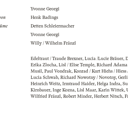
Yvonne Georgi
von
Henk Badings
tüme
Detten Schleiermacher
Yvonne Georgi
Willy / Wilhelm Fränzl
Edeltraut / Traude Brexner
,
Lucia /Lucie Bräuer
,
D
Erika Zlocha
,
Lisl / Elise Temple
,
Richard Adama
Musil
,
Paul Vondrak
,
Konrad / Kurt Hiehs / Hiess 
Lucia Schwab
,
Richard Nowotny / Novotny
,
Gerli
Heinrich Weitz
,
Irmtraud Haider
,
Helga Indra
,
Su
Kirnbauer
,
Inge Kozna
,
Lisl Maar
,
Karin Wittek
,
Wilfried Fränzl
,
Robert Minder
,
Herbert Nitsch
,
F