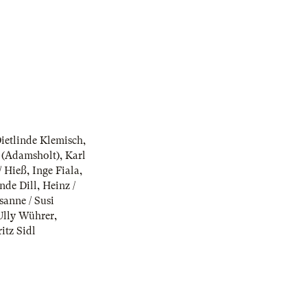
ietlinde Klemisch
,
 (Adamsholt)
,
Karl
/ Hieß
,
Inge Fiala
,
nde Dill
,
Heinz /
sanne / Susi
Ully Wührer
,
ritz Sidl