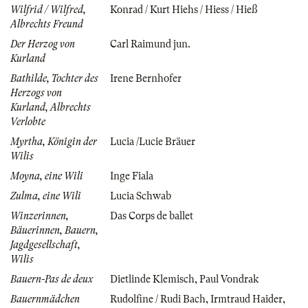
Wilfrid / Wilfred,
Konrad / Kurt Hiehs / Hiess / Hieß
Albrechts Freund
Der Herzog von
Carl Raimund jun.
Kurland
Bathilde, Tochter des
Irene Bernhofer
Herzogs von
Kurland, Albrechts
Verlobte
Myrtha, Königin der
Lucia /Lucie Bräuer
Wilis
Moyna, eine Wili
Inge Fiala
Zulma, eine Wili
Lucia Schwab
Winzerinnen,
Das Corps de ballet
Bäuerinnen, Bauern,
Jagdgesellschaft,
Wilis
Bauern-Pas de deux
Dietlinde Klemisch
,
Paul Vondrak
Bauernmädchen
Rudolfine / Rudi Bach
,
Irmtraud Haider
,