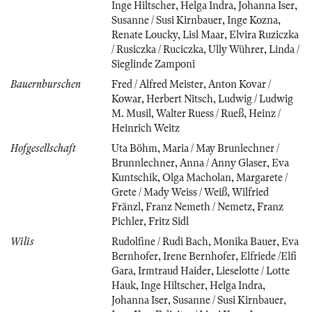
Inge Hiltscher
,
Helga Indra
,
Johanna Iser
,
Susanne / Susi Kirnbauer
,
Inge Kozna
,
Renate Loucky
,
Lisl Maar
,
Elvira Ruziczka
/ Rusiczka / Ruciczka
,
Ully Wührer
,
Linda /
Sieglinde Zamponi
Bauernburschen
Fred / Alfred Meister
,
Anton Kovar /
Kowar
,
Herbert Nitsch
,
Ludwig / Ludwig
M. Musil
,
Walter Ruess / Rueß
,
Heinz /
Heinrich Weitz
Hofgesellschaft
Uta Böhm
,
Maria / May Brunlechner /
Brunnlechner
,
Anna / Anny Glaser
,
Eva
Kuntschik
,
Olga Macholan
,
Margarete /
Grete / Mady Weiss / Weiß
,
Wilfried
Fränzl
,
Franz Nemeth / Nemetz
,
Franz
Pichler
,
Fritz Sidl
Wilis
Rudolfine / Rudi Bach
,
Monika Bauer
,
Eva
Bernhofer
,
Irene Bernhofer
,
Elfriede /Elfi
Gara
,
Irmtraud Haider
,
Lieselotte / Lotte
Hauk
,
Inge Hiltscher
,
Helga Indra
,
Johanna Iser
,
Susanne / Susi Kirnbauer
,