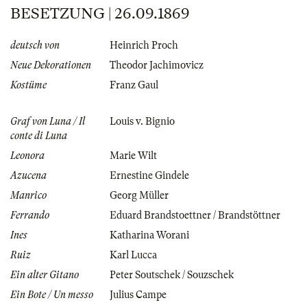
BESETZUNG | 26.09.1869
deutsch von
Heinrich Proch
Neue Dekorationen
Theodor Jachimovicz
Kostüme
Franz Gaul
Graf von Luna / Il
Louis v. Bignio
conte di Luna
Leonora
Marie Wilt
Azucena
Ernestine Gindele
Manrico
Georg Müller
Ferrando
Eduard Brandstoettner / Brandstöttner
Ines
Katharina Worani
Ruiz
Karl Lucca
Ein alter Gitano
Peter Soutschek / Souzschek
Ein Bote / Un messo
Julius Campe