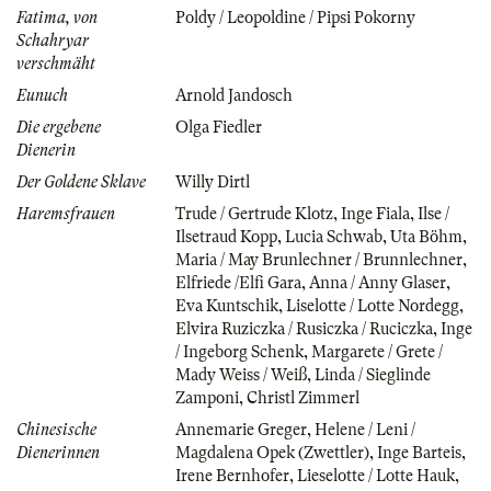
Fatima, von
Poldy / Leopoldine / Pipsi Pokorny
Schahryar
verschmäht
Eunuch
Arnold Jandosch
Die ergebene
Olga Fiedler
Dienerin
Der Goldene Sklave
Willy Dirtl
Haremsfrauen
Trude / Gertrude Klotz
,
Inge Fiala
,
Ilse /
Ilsetraud Kopp
,
Lucia Schwab
,
Uta Böhm
,
Maria / May Brunlechner / Brunnlechner
,
Elfriede /Elfi Gara
,
Anna / Anny Glaser
,
Eva Kuntschik
,
Liselotte / Lotte Nordegg
,
Elvira Ruziczka / Rusiczka / Ruciczka
,
Inge
/ Ingeborg Schenk
,
Margarete / Grete /
Mady Weiss / Weiß
,
Linda / Sieglinde
Zamponi
,
Christl Zimmerl
Chinesische
Annemarie Greger
,
Helene / Leni /
Dienerinnen
Magdalena Opek (Zwettler)
,
Inge Barteis
,
Irene Bernhofer
,
Lieselotte / Lotte Hauk
,