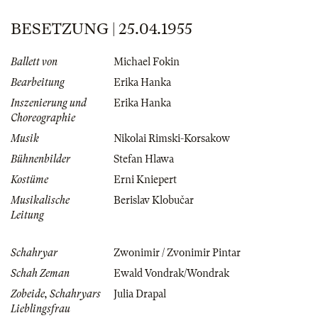
BESETZUNG | 25.04.1955
Ballett von
Michael Fokin
Bearbeitung
Erika Hanka
Inszenierung und
Erika Hanka
Choreographie
Musik
Nikolai Rimski-Korsakow
Bühnenbilder
Stefan Hlawa
Kostüme
Erni Kniepert
Musikalische
Berislav Klobučar
Leitung
Schahryar
Zwonimir / Zvonimir Pintar
Schah Zeman
Ewald Vondrak/Wondrak
Zobeide, Schahryars
Julia Drapal
Lieblingsfrau