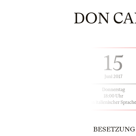
DON CAR
15
Juni 2017
Donnerstag
18:00 Uhr
in italienischer Sprach
BESETZUNG | 