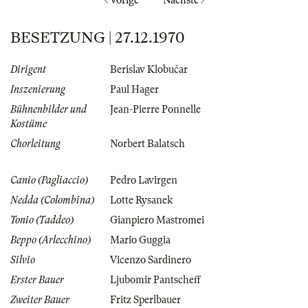
Vorige
Nächste
BESETZUNG | 27.12.1970
Dirigent
Berislav Klobučar
Inszenierung
Paul Hager
Bühnenbilder und
Jean-Pierre Ponnelle
Kostüme
Chorleitung
Norbert Balatsch
Canio (Pagliaccio)
Pedro Lavirgen
Nedda (Colombina)
Lotte Rysanek
Tonio (Taddeo)
Gianpiero Mastromei
Beppo (Arlecchino)
Mario Guggia
Silvio
Vicenzo Sardinero
Erster Bauer
Ljubomir Pantscheff
Zweiter Bauer
Fritz Sperlbauer