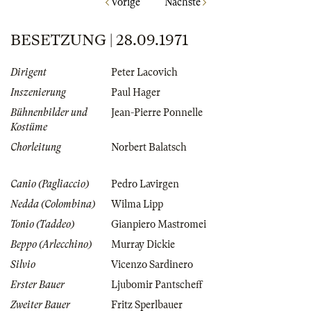
Vorige
Nächste
BESETZUNG | 28.09.1971
Dirigent
Peter Lacovich
Inszenierung
Paul Hager
Bühnenbilder und
Jean-Pierre Ponnelle
Kostüme
Chorleitung
Norbert Balatsch
Canio (Pagliaccio)
Pedro Lavirgen
Nedda (Colombina)
Wilma Lipp
Tonio (Taddeo)
Gianpiero Mastromei
Beppo (Arlecchino)
Murray Dickie
Silvio
Vicenzo Sardinero
Erster Bauer
Ljubomir Pantscheff
Zweiter Bauer
Fritz Sperlbauer