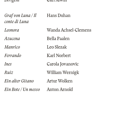
Dirigent
Carl Alwin
Graf von Luna / Il
Hans Duhan
conte di Luna
Leonora
Wanda Achsel-Clemens
Azucena
Bella Paalen
Manrico
Leo Slezak
Ferrando
Karl Norbert
Ines
Carola Jovanovic
Ruiz
William Wernigk
Ein alter Gitano
Artur Wolken
Ein Bote / Un messo
Anton Arnold