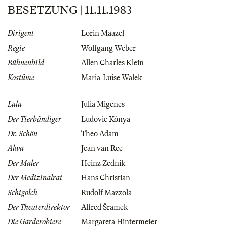
BESETZUNG | 11.11.1983
Dirigent
Lorin Maazel
Regie
Wolfgang Weber
Bühnenbild
Allen Charles Klein
Kostüme
Maria-Luise Walek
Lulu
Julia Migenes
Der Tierbändiger
Ludovic Kónya
Dr. Schön
Theo Adam
Alwa
Jean van Ree
Der Maler
Heinz Zednik
Der Medizinalrat
Hans Christian
Schigolch
Rudolf Mazzola
Der Theaterdirektor
Alfred Šramek
Die Garderobiere
Margareta Hintermeier