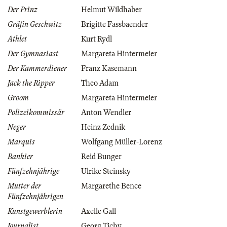
Der Prinz
Helmut Wildhaber
Gräfin Geschwitz
Brigitte Fassbaender
Athlet
Kurt Rydl
Der Gymnasiast
Margareta Hintermeier
Der Kammerdiener
Franz Kasemann
Jack the Ripper
Theo Adam
Groom
Margareta Hintermeier
Polizeikommissär
Anton Wendler
Neger
Heinz Zednik
Marquis
Wolfgang Müller-Lorenz
Bankier
Reid Bunger
Fünfzehnjährige
Ulrike Steinsky
Mutter der
Margarethe Bence
Fünfzehnjährigen
Kunstgewerblerin
Axelle Gall
Journalist
Georg Tichy