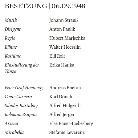
BESETZUNG | 06.09.1948
Musik
Johann Strauß
Dirigent
Anton Paulik
Regie
Hubert Marischka
Bühne
Walter Hoesslin
Kostüme
Elli Rolf
Einstudierung der
Erika Hanka
Tänze
Peter Graf Homonay
Andreas Boehm
Conte Carnero
Karl Dönch
Sándor Barinkay
Alfred Hülgerth
Koloman Zsupán
Alfred Jerger
Arsena
Else Bauer-Liebesberg
Mirabella
Stefanie Leverenz