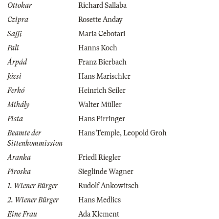
Ottokar
Richard Sallaba
Czipra
Rosette Anday
Saffi
Maria Cebotari
Pali
Hanns Koch
Árpád
Franz Bierbach
Józsi
Hans Marischler
Ferkó
Heinrich Seiler
Mihály
Walter Müller
Pista
Hans Pirringer
Beamte der
Hans Temple
,
Leopold Groh
Sittenkommission
Aranka
Friedl Riegler
Piroska
Sieglinde Wagner
1. Wiener Bürger
Rudolf Ankowitsch
2. Wiener Bürger
Hans Medlics
Eine Frau
Ada Klement