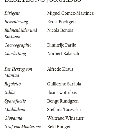
Dirigent
Miguel Gomez-Martinez
Inszenierung
Ernst Poettgen
Bühnenbilder und
Nicola Benois
Kostüme
Choreographie
Dimitrije Parlic
Chorleitung
Norbert Balatsch
Der Herzog von
Alfredo Kraus
Mantua
Rigoletto
Guillermo Saràbia
Gilda
Ileana Cotrubas
Sparafucile
Bengt Rundgren
Maddalena
Stefania Toczyska
Giovanna
Waltraud Winsauer
Graf von Monterone
Reid Bunger