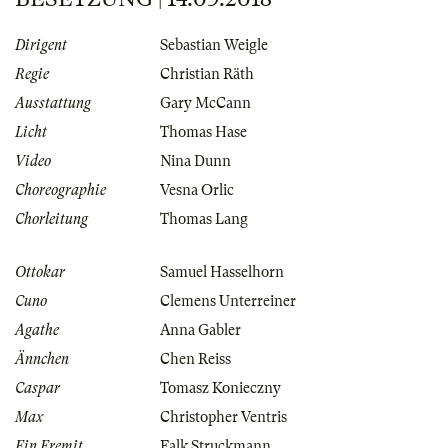
Dirigent
Sebastian Weigle
Regie
Christian Räth
Ausstattung
Gary McCann
Licht
Thomas Hase
Video
Nina Dunn
Choreographie
Vesna Orlic
Chorleitung
Thomas Lang
Ottokar
Samuel Hasselhorn
Cuno
Clemens Unterreiner
Agathe
Anna Gabler
Ännchen
Chen Reiss
Caspar
Tomasz Konieczny
Max
Christopher Ventris
Ein Eremit
Falk Struckmann