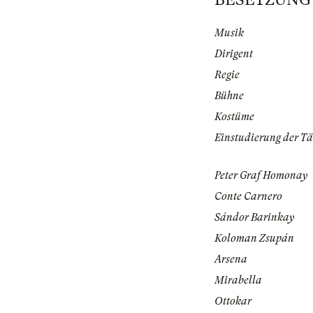
Musik
Dirigent
Regie
Bühne
Kostüme
Einstudierung der T
Peter Graf Homonay
Conte Carnero
Sándor Barinkay
Koloman Zsupán
Arsena
Mirabella
Ottokar