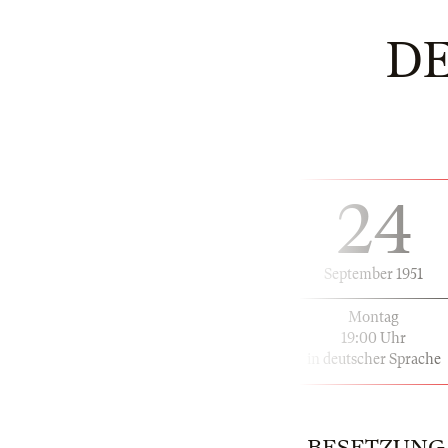
D
24
September 1951
Montag
19:00 Uhr
in deutscher Sprache
BESETZUNG | 