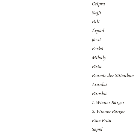
Czipra
Saffi
Pali
Árpád
Józsi
Ferkó
Mihály
Pista
Beamte der Sittenko
Aranka
Piroska
1. Wiener Bürger
2. Wiener Bürger
Eine Frau
Seppl