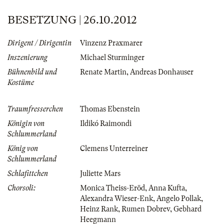
BESETZUNG | 26.10.2012
Dirigent / Dirigentin
Vinzenz Praxmarer
Inszenierung
Michael Sturminger
Bühnenbild und
Renate Martin
,
Andreas Donhauser
Kostüme
Traumfresserchen
Thomas Ebenstein
Königin von
Ildikó Raimondi
Schlummerland
König von
Clemens Unterreiner
Schlummerland
Schlafittchen
Juliette Mars
Chorsoli:
Monica Theiss-Eröd
,
Anna Kufta
,
Alexandra Wieser-Enk
,
Angelo Pollak
,
Heinz Rank
,
Rumen Dobrev
,
Gebhard
Heegmann