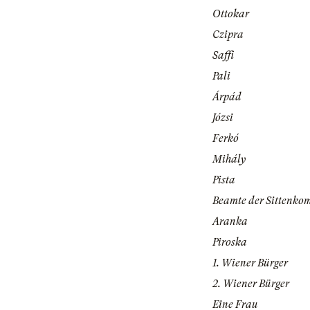
Ottokar
Czipra
Saffi
Pali
Árpád
Józsi
Ferkó
Mihály
Pista
Beamte der Sittenko
Aranka
Piroska
1. Wiener Bürger
2. Wiener Bürger
Eine Frau