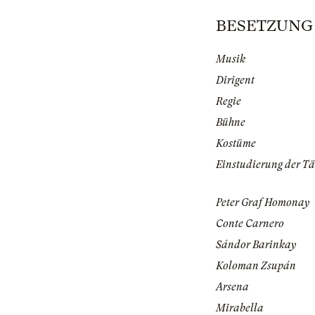
BESETZUNG | 
Musik
Dirigent
Regie
Bühne
Kostüme
Einstudierung der T
Peter Graf Homonay
Conte Carnero
Sándor Barinkay
Koloman Zsupán
Arsena
Mirabella