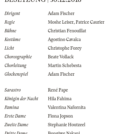
Dirigent
Adam Fischer
Regie
Moshe Leiser
,
Patrice Caurier
Bühne
Christian Fenouillat
Kostüme
Agostino Cavalca
Licht
Christophe Forey
Choreographie
Beate Vollack
Chorleitung
Martin Schebesta
Glockenspiel
Adam Fischer
Sarastro
René Pape
Königin der Nacht
Hila Fahima
Pamina
Valentina Nafornita
Erste Dame
Fiona Jopson
Zweite Dame
Stephanie Houtzeel
Dritte Dame
Bongiwe Nakani