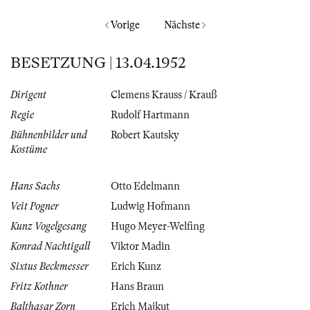
Vorige
Nächste
BESETZUNG | 13.04.1952
Dirigent
Clemens Krauss / Krauß
Regie
Rudolf Hartmann
Bühnenbilder und
Robert Kautsky
Kostüme
Hans Sachs
Otto Edelmann
Veit Pogner
Ludwig Hofmann
Kunz Vogelgesang
Hugo Meyer-Welfing
Konrad Nachtigall
Viktor Madin
Sixtus Beckmesser
Erich Kunz
Fritz Kothner
Hans Braun
Balthasar Zorn
Erich Majkut