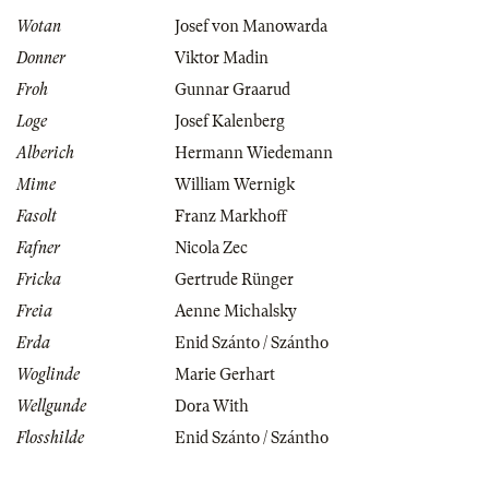
Wotan
Josef von Manowarda
Donner
Viktor Madin
Froh
Gunnar Graarud
Loge
Josef Kalenberg
Alberich
Hermann Wiedemann
Mime
William Wernigk
Fasolt
Franz Markhoff
Fafner
Nicola Zec
Fricka
Gertrude Rünger
Freia
Aenne Michalsky
Erda
Enid Szánto / Szántho
Woglinde
Marie Gerhart
Wellgunde
Dora With
Flosshilde
Enid Szánto / Szántho