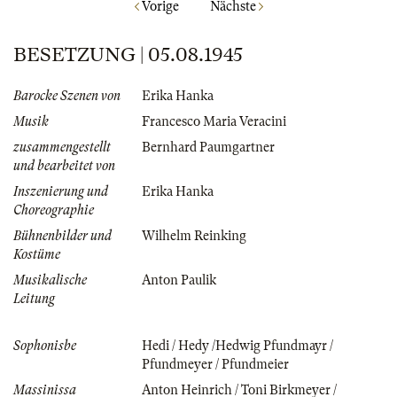
Vorige
Nächste
BESETZUNG | 05.08.1945
Barocke Szenen von
Erika Hanka
Musik
Francesco Maria Veracini
zusammengestellt
Bernhard Paumgartner
und bearbeitet von
Inszenierung und
Erika Hanka
Choreographie
Bühnenbilder und
Wilhelm Reinking
Kostüme
Musikalische
Anton Paulik
Leitung
Sophonisbe
Hedi / Hedy /Hedwig Pfundmayr /
Pfundmeyer / Pfundmeier
Massinissa
Anton Heinrich / Toni Birkmeyer /