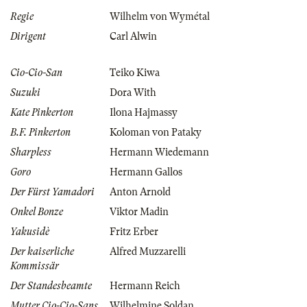
Regie
Wilhelm von Wymétal
Dirigent
Carl Alwin
Cio-Cio-San
Teiko Kiwa
Suzuki
Dora With
Kate Pinkerton
Ilona Hajmassy
B.F. Pinkerton
Koloman von Pataky
Sharpless
Hermann Wiedemann
Goro
Hermann Gallos
Der Fürst Yamadori
Anton Arnold
Onkel Bonze
Viktor Madin
Yakusidè
Fritz Erber
Der kaiserliche
Alfred Muzzarelli
Kommissär
Der Standesbeamte
Hermann Reich
Mutter Cio-Cio-Sans
Wilhelmine Soldan