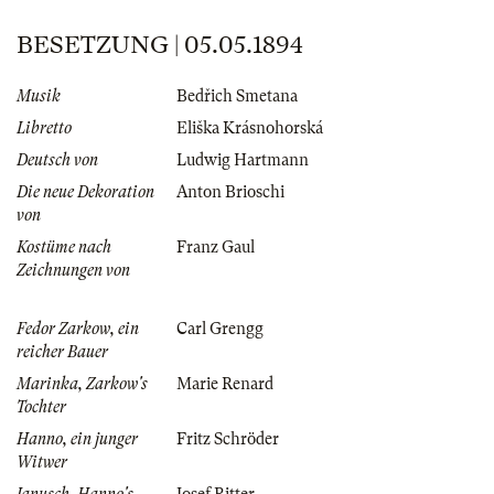
BESETZUNG | 05.05.1894
Musik
Bedřich Smetana
Libretto
Eliška Krásnohorská
Deutsch von
Ludwig Hartmann
Die neue Dekoration
Anton Brioschi
von
Kostüme nach
Franz Gaul
Zeichnungen von
Fedor Zarkow, ein
Carl Grengg
reicher Bauer
Marinka, Zarkow's
Marie Renard
Tochter
Hanno, ein junger
Fritz Schröder
Witwer