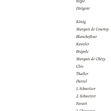
Regie
Dirigent
König
Marquis de Courtoy
Blanchefleur
Kanzler
Brayole
Marquis de Chézy
Cléo
Thaller
Dursel
1. Schweizer
2. Schweizer
Favart